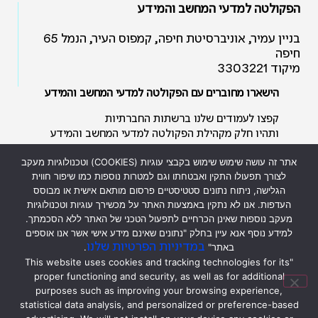
הפקולטה למדעי המחשב והמידע
בניין עמיר, אוניברסיטת חיפה, קמפוס העיר, הנמל 65
חיפה
מיקוד 3303221
הישארו מחוברים עם הפקולטה למדעי המחשב והמידע
קפצו לעמודים שלנו ברשתות החברתיות
ותהיו חלק מקהילת הפקולטה למדעי המחשב והמידע
אתר זה עושה שימוש שימוש בקבצי עוגיות (COOKIES) וטכנולוגיות מעקב
לצורך תפעולו התקין ואבטחתו וגם למטרות נוספות כמו שיפור חווית
הגלישה, ניתוח נתונים סטטיסטיים פרסום מותאם אישית או מבוסס
העדפות. אנו לא נתקין באמצעות האתר על מכשירך עוגיות וטכנולוגיות
מעקב נוספות שאינן הכרחיים לתפעול הטכני של האתר ללא הסכמתך.
כל הזכויות שמורות לפקולטה למדעי
למידע נוסף אנא עיין בחלק "נתונים שאינם מידע אישי אשר אנו אוספים
המחשב והמידע ולאוניברסיטת חיפה ©
במדיניות הפרטיות שלנו
באתר"
.
2026
"This website uses cookies and tracking technologies for its
2026 © All rights reserved to
proper functioning and security, as well as for additional
Faculty of
Computer
purposes such as improving your browsing experience,
&
Information
Science and to
statistical data analysis, and personalized or preference-based