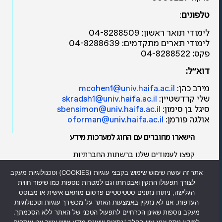
טלפונים
:
לימודי תואר ראשון: 04-8288509
לימודי תארים מתקדמים: 04-8288639
פקס
:
04-8288522
דוא"ל:
מירב כהן:
mcohen1@univ.haifa.ac.il
שלי קרדשטיין:
skradsh1@univ.haifa.ac.il
סיגל בן סימון:
sbensimon@univ.haifa.ac.il
אולגה פורמן:
oforman@univ.haifa.ac.il
הישארו מחוברים עם החוג למערכות מידע
קפצו לעמודים שלנו ברשתות החברתיות
ותהיו חלק מקהילת החוג למערכות מידע
אתר זה עושה שימוש שימוש בקבצי עוגיות (COOKIES) וטכנולוגיות מעקב
לצורך תפעולו התקין ואבטחתו וגם למטרות נוספות כמו שיפור חווית
הגלישה, ניתוח נתונים סטטיסטיים פרסום מותאם אישית או מבוסס
העדפות. אנו לא נתקין באמצעות האתר על מכשירך עוגיות וטכנולוגיות
מעקב נוספות שאינן הכרחיים לתפעול הטכני של האתר ללא הסכמתך.