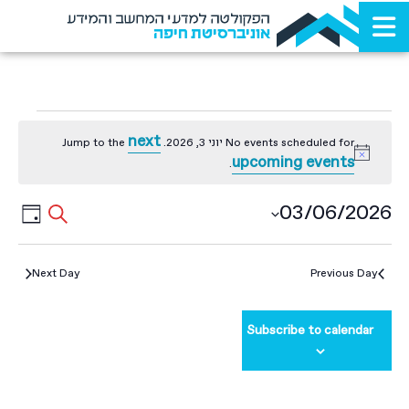
הפקולטה למדעי המחשב והמידע
אוניברסיטת חיפה
next
No events scheduled for יוני 3, 2026. Jump to the
Notice
upcoming events
.
Events
ent
03/06/2026
Search
Day
ews
Select
Search
date.
ion
and
Next Day
Previous Day
Views
igation
Subscribe to calendar