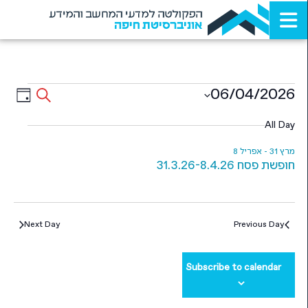
הפקולטה למדעי המחשב והמידע
אוניברסיטת חיפה
Events
ent
06/04/2026
Search
Day
ews
Select
Search
date.
All Day
ion
and
מרץ 31
-
אפריל 8
Views
חופשת פסח 31.3.26-8.4.26
igation
Next Day
Previous Day
Subscribe to calendar