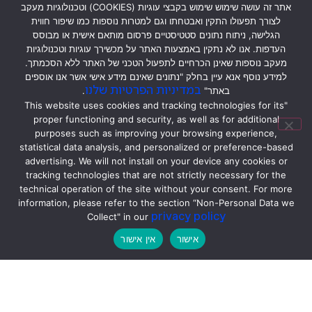
אתר זה עושה שימוש שימוש בקבצי עוגיות (COOKIES) וטכנולוגיות מעקב
A Closer Look at Multidimensional Online
לצורך תפעולו התקין ואבטחתו וגם למטרות נוספות כמו שיפור חווית
Political Incivility
, Pendzel, S., Lotan, N.,
הגלישה, ניתוח נתונים סטטיסטיים פרסום מותאם אישית או מבוסס
Zoizner, A. & Minkov, E.,
2024
,
EMNLP
העדפות. אנו לא נתקין באמצעות האתר על מכשירך עוגיות וטכנולוגיות
מעקב נוספות שאינן הכרחיים לתפעול הטכני של האתר ללא הסכמתך.
2024 - 2024 Conference on Empirical
למידע נוסף אנא עיין בחלק "נתונים שאינם מידע אישי אשר אנו אוספים
Methods in Natural Language Processing,
במדיניות הפרטיות שלנו
הפקולטה למדעי המחשב והמידע
באתר"
.
Proceedings of the Conference.
Al-
"This website uses cookies and tracking technologies for its
בניין עמיר, אוניברסיטת חיפה, קמפוס העיר, הנמל 65
proper functioning and security, as well as for additional
Onaizan, Y., Bansal, M. & Chen, Y.-N. (eds.).
חיפה
purposes such as improving your browsing experience,
Association for Computational Linguistics
statistical data analysis, and personalized or preference-based
מיקוד 3303221
(ACL),
p. 14881-14896
16 p.
(EMNLP 2024
advertising. We will not install on your device any cookies or
הישארו מחוברים עם הפקולטה למדעי המחשב והמידע
tracking technologies that are not strictly necessary for the
- 2024 Conference on Empirical Methods
technical operation of the site without your consent. For more
קפצו לעמודים שלנו ברשתות החברתיות
in Natural Language Processing,
information, please refer to the section “Non-Personal Data we
ותהיו חלק מקהילת הפקולטה למדעי המחשב והמידע
privacy policy
Proceedings of the Conference).
Collect" in our
אישור
אין אישור
Generative AI for Hate Speech Detection:
Evaluation and Findings
, Pendzel, S.,
Wullach, T., Adler, A. & Minkov, E.,
1 Jan
2024
,
Regulating Hate Speech Created by
כל הזכויות שמורות לפקולטה למדעי