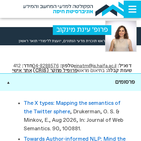
הפקולטה למדעי המחשב והמידע
אוניברסיטת חיפה
פרופ' עינת מינקוב
ראש תוכנית מדעי הנתונים, יועצת ללימודי תואר ראשון
דוא"ל
einatm@is.haifa.ac.il
טלפון
04-8288576
חדר
412
שעות קבלה
בתיאום מראש
פרופיל מחקר (CRIS)
אתר אישי
פרסומים
▼
The X types: Mapping the semantics of
the Twitter sphere
, Drukerman, O. S. &
Minkov, E.,
Aug 2026
,
In:
Journal of Web
Semantics.
90
, 100881.
Towards Author-informed NLP: Mind the