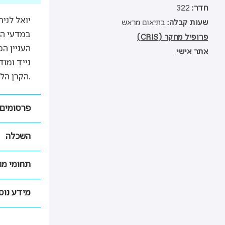
חדר
322
יואל לני
שעות קבלה
בתיאום מראש
במדעי המ
פרופיל מחקר (CRIS)
העניין ה
אתר אישי
נייד ומו
על ידי האיחוד האירופי (FP7, Horizon 2020), הקרן הלאומית למדע, המדען הראשי של מדינת ישראל וגופים נוספים.
פרסומים
השכלה
(1998)
seum
תחומי מ
ACM
(2005)
n
מידע נוס
(2009)
26 -
n
hci.net/
g
en&oi=ao