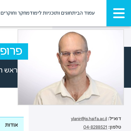
עמוד הבית
חוגים ותוכניות לימוד
מחקר וחוקרים
פרופ'
ראש ה
דוא"ל
ylanir@is.haifa.ac.il
אודות
טלפון
04-8288521