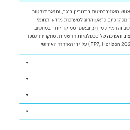
וש מאוניברסיטת בן־גוריון בנגב, ותואר דוקטור
ר מכהן כיום כראש החוג למערכות מידע. תחומי
ב והדמיית מידע, ובאופן ממוקד יותר במחשוב
וב והערכה של טכנולוגיות חדשניות. מחקריו נתמכו
▼
Context shapes disclosure: understand
▼
Maimon, A., Arazy, O. & Lanir, J.,
Dec 
Beyond the Screen: A 360-degree Stud
▼
Tours
, Shikhri, R., Lanir, J. & Maimon, 
International Symposium on Pervasive 
PhD in Co
▼
Wiethoff, A. & Hoggenmuller, M. (eds.)
Proceedings of the 10th ACM Internat
Scholar:
https:/