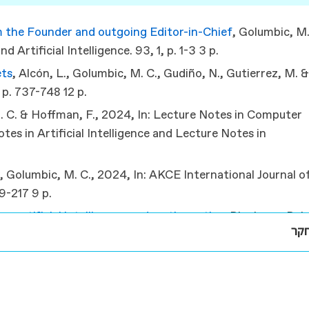
om the Founder and outgoing Editor-in-Chief
, Golumbic, M.
 Artificial Intelligence.
93
,
1
,
p. 1-3
3 p.
ets
, Alcón, L., Golumbic, M. C., Gudiño, N., Gutierrez, M. 
,
p. 737-748
12 p.
M. C. & Hoffman, F.,
2024
,
In:
Lecture Notes in Computer
tes in Artificial Intelligence and Lecture Notes in
y
, Golumbic, M. C.,
2024
,
In:
AKCE International Journal o
09-217
9 p.
n artificial intelligence and mathematics
, Diochnos, D. I.
חקר
24
,
In:
Annals of Mathematics and Artificial Intelligence.
לגוריתמים בגרפים
puting
, Golumbic, M. C., Hoffman, F. & Rosen, Z.,
Aug 20
ינה מלאכותית
6
,
1
,
p. 1-3
3 p.