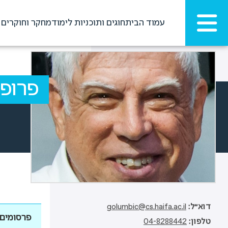
עמוד הבית
חוגים ותוכניות לימוד
מחקר וחוקרים
פרופ'
דוא"ל
golumbic@cs.haifa.ac.il
פרסומים
טלפון
04-8288442