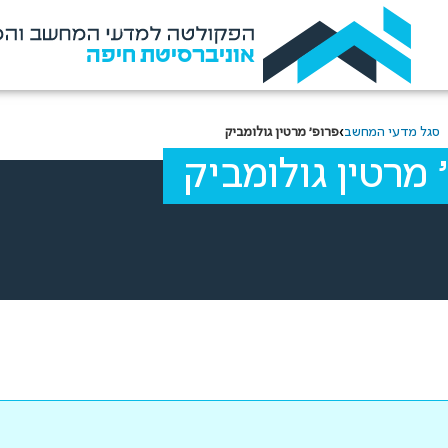
הפקולטה למדעי המחשב והמ
אוניברסיטת חיפה
›
סגל מדעי המחשב
פרופ' מרטין גולומביק
 מרטין גולומביק