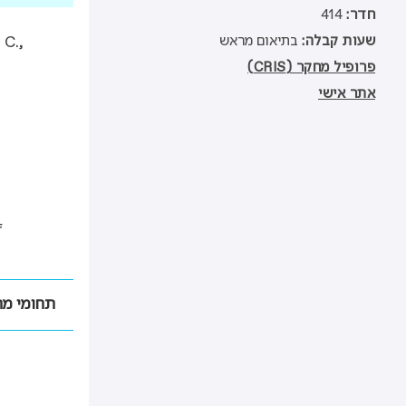
חדר
414
שעות קבלה
בתיאום מראש
 C.,
פרופיל מחקר (CRIS)
אתר אישי
&
f
,
תחומי מ
92
,
1
,
א
22
,
In:
ב