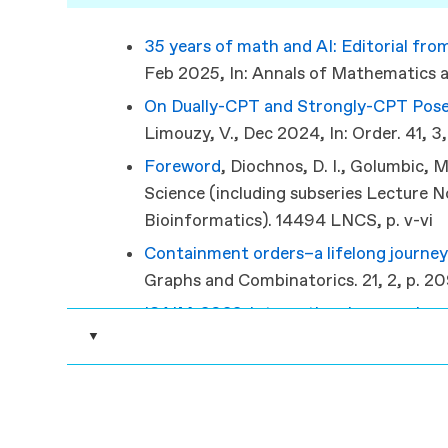
35 years of math and AI: Editorial fr
Feb 2025
,
In:
Annals of Mathematics and
On Dually-CPT and Strongly-CPT Pos
Limouzy, V.,
Dec 2024
,
In:
Order.
41
,
3
Foreword
, Diochnos, D. I., Golumbic, 
Science (including subseries Lecture No
Bioinformatics).
14494 LNCS
,
p. v-vi
Containment orders–a lifelong journe
Graphs and Combinatorics.
21
,
2
,
p. 2
ISAIM-2022: international symposium o
▼
Golumbic, M. C. & Hoffman, F.,
Jan 20
p. 1-4
4 p.
Combinatorics, graph theory, and com
Journal of Algebraic Combinatorics.
5