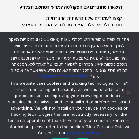
הישארו מחוברים עם הפקולטה למדעי המחשב והמידע
קפצו לעמודים שלנו ברשתות החברתיות
ותהיו חלק מקהילת הפקולטה למדעי המחשב והמידע
אתר זה עושה שימוש שימוש בקבצי עוגיות (COOKIES) וטכנולוגיות מעקב
לצורך תפעולו התקין ואבטחתו וגם למטרות נוספות כמו שיפור חווית
הגלישה, ניתוח נתונים סטטיסטיים פרסום מותאם אישית או מבוסס
העדפות. אנו לא נתקין באמצעות האתר על מכשירך עוגיות וטכנולוגיות
מעקב נוספות שאינן הכרחיים לתפעול הטכני של האתר ללא הסכמתך.
כל הזכויות שמורות לפקולטה למדעי
למידע נוסף אנא עיין בחלק "נתונים שאינם מידע אישי אשר אנו אוספים
המחשב והמידע ולאוניברסיטת חיפה ©
במדיניות הפרטיות שלנו
באתר"
.
2026
"This website uses cookies and tracking technologies for its
2026 © All rights reserved to
proper functioning and security, as well as for additional
Faculty of
Computer
purposes such as improving your browsing experience,
&
Information
Science and to
statistical data analysis, and personalized or preference-based
Univer
sity of Haifa
advertising. We will not install on your device any cookies or
מסמך מדיניות הגנת הפרטיות
tracking technologies that are not strictly necessary for the
technical operation of the site without your consent. For more
information, please refer to the section “Non-Personal Data we
privacy policy
עברית
Collect" in our