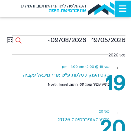
הפקולטה למדעי המחשב והמידע
אוניברסיטת חיפה
Events
ent
09/08/2026
 - 
19/05/2026
Search
List
ews
Select
Search
date.
מאי 2026
ion
and
Views
מאי 19 @ 12:00 pm
1:00 pm
-
ג
19
טקס הענקת מלגות ע"ש אורי מיכאל עקביה
igation
ביניין עמיר
הנמל 65, חיפה, North, Israel
מאי 20
ד
20
מרוץ האוניברסיטה 2026