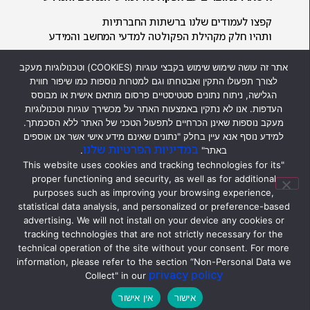
קפצו לעמודים שלנו ברשתות החברתיות
ותהיו חלק מקהילת הפקולטה למדעי המחשב והמידע
אתר זה עושה שימוש שימוש בקבצי עוגיות (COOKIES) וטכנולוגיות מעקב
לצורך תפעולו התקין ואבטחתו וגם למטרות נוספות כמו שיפור חווית
הגלישה, ניתוח נתונים סטטיסטיים פרסום מותאם אישית או מבוסס
העדפות. אנו לא נתקין באמצעות האתר על מכשירך עוגיות וטכנולוגיות
מעקב נוספות שאינן הכרחיים לתפעול הטכני של האתר ללא הסכמתך.
כל הזכויות שמורות לפקולטה למדעי
למידע נוסף אנא עיין בחלק "נתונים שאינם מידע אישי אשר אנו אוספים
המחשב והמידע ולאוניברסיטת חיפה ©
במדיניות הפרטיות שלנו
באתר"
.
2026
"This website uses cookies and tracking technologies for its
2026 © All rights reserved to
proper functioning and security, as well as for additional
Faculty of
Computer
purposes such as improving your browsing experience,
&
Information
Science and to
statistical data analysis, and personalized or preference-based
Univer
sity of Haifa
advertising. We will not install on your device any cookies or
מסמך מדיניות הגנת הפרטיות
tracking technologies that are not strictly necessary for the
technical operation of the site without your consent. For more
information, please refer to the section “Non-Personal Data we
privacy policy
Collect" in our
עברית
אישור
אין אישור