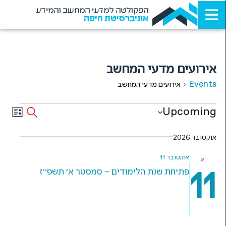
הפקולטה למדעי המחשב והמידע
אוניברסיטת חיפה
אירועים מדעי המחשב
Events
אירועים מדעי המחשב
Events
ent
Upcoming
Search
List
ews
Select
Search
date.
אוקטובר 2026
ion
and
Views
אוקטובר 11
א
11
פתיחת שנת הלימודים – סמסטר א' תשפ"ז
igation