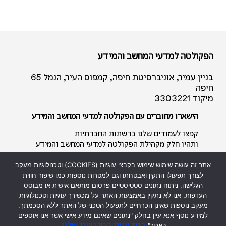
הפקולטה למדעי המחשב והמידע
בניין עמיר, אוניברסיטת חיפה, קמפוס העיר, הנמל 65
חיפה
מיקוד 3303221
הישארו מחוברים עם הפקולטה למדעי המחשב והמידע
קפצו לעמודים שלנו ברשתות החברתיות
ותהיו חלק מקהילת הפקולטה למדעי המחשב והמידע
אתר זה עושה שימוש שימוש בקבצי עוגיות (COOKIES) וטכנולוגיות מעקב
לצורך תפעולו התקין ואבטחתו וגם למטרות נוספות כמו שיפור חווית
הגלישה, ניתוח נתונים סטטיסטיים פרסום מותאם אישית או מבוסס
העדפות. אנו לא נתקין באמצעות האתר על מכשירך עוגיות וטכנולוגיות
מעקב נוספות שאינן הכרחיים לתפעול הטכני של האתר ללא הסכמתך.
כל הזכויות שמורות לפקולטה למדעי
למידע נוסף אנא עיין בחלק "נתונים שאינם מידע אישי אשר אנו אוספים
המחשב והמידע ולאוניברסיטת חיפה ©
במדיניות הפרטיות שלנו
באתר"
.