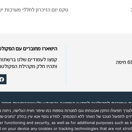
טקס יום הזיכרון לחללי מערכות י
הישארו מחוברים עם הפקול
קפצו לעמודים שלנו ברשתות
ותהיו חלק מקהילת הפקולט
ת שמורות לפקולטה למדעי המחשב והמידע ולאוניברסיטת חיפה © 26
Computer &
Information
Science and to Unive
 בקבצי עוגיות (COOKIES) וטכנולוגיות מעקב לצורך תפעולו התקין ואבטחתו וגם למטרות נוספות כמו שיפור 
חיים לתפעול הטכני של האתר ללא הסכמתך. למידע נוסף אנא עיין בחלק "נתונים ש
מסמך מדיניות הגנת הפרטיות
er functioning and security, as well as for additional purposes such as 
l on your device any cookies or tracking technologies that are not strict