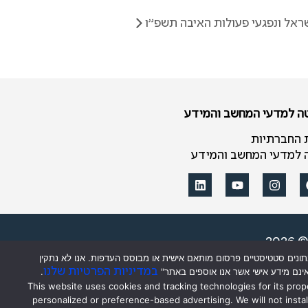
שראל ונפגעי פעולות האיבה תשפ"ו
טה למדעי המחשב והמידע
 החברתיות
ה למדעי המחשב והמידע
20
חווית הגלישה, ניתוח נתונים סטטיסטיים פרסום מותאם אישית או מבוסס העדפות. אנו לא נתקין
במדיניות הפרטיות שלנו
אינם מידע אישי אשר אנו אוספים באתר"
.
"This website uses cookies and tracking technologies for its prop
personalized or preference-based advertising. We will not instal